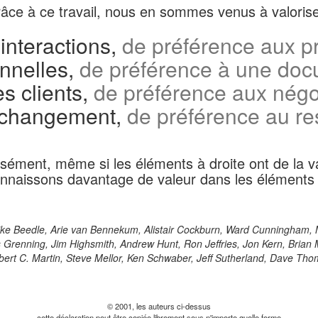
âce à ce travail, nous en sommes venus à valorise
 interactions,
de préférence aux pr
onnelles,
de préférence à une doc
es clients,
de préférence aux négoc
 changement,
de préférence au re
sément, même si les éléments à droite ont de la v
nnaissons davantage de valeur dans les éléments
ike Beedle, Arie van Bennekum, Alistair Cockburn, Ward Cunningham, M
Grenning, Jim Highsmith, Andrew Hunt, Ron Jeffries, Jon Kern, Brian 
ert C. Martin, Steve Mellor, Ken Schwaber, Jeff Sutherland, Dave Th
© 2001, les auteurs ci-dessus
cette déclaration peut être copiée librement sous n'importe quelle forme