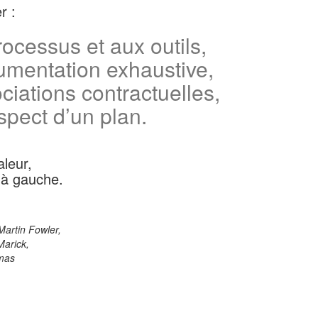
r :
ocessus et aux outils,
umentation exhaustive,
iations contractuelles,
spect d’un plan.
aleur,
 à gauche.
artin Fowler,
Marick,
omas