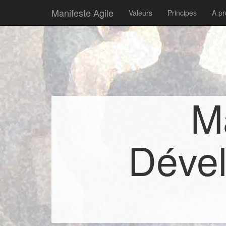
Manifeste Agile
Valeurs
Principes
A p
Ma
Dével